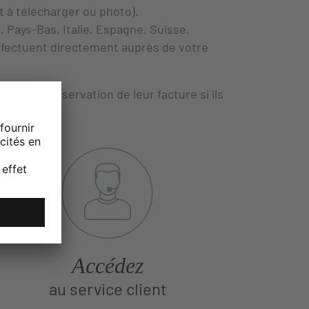
à télécharger ou photo).
 Pays-Bas, Italie, Espagne, Suisse,
fectuent directement auprès de votre
ue de la conservation de leur facture si ils
Accédez
au service client