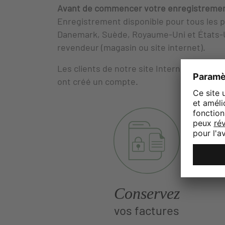
Avant de commencer votre enregistrement,
Enregistrement disponible pour tous les p
Danemark, Suède, Royaume-Uni et États-U
revendeur (magasin ou site internet).
Les clients de notre site Internet
LAFUMA
ont créé un compte.
Conservez
vos factures