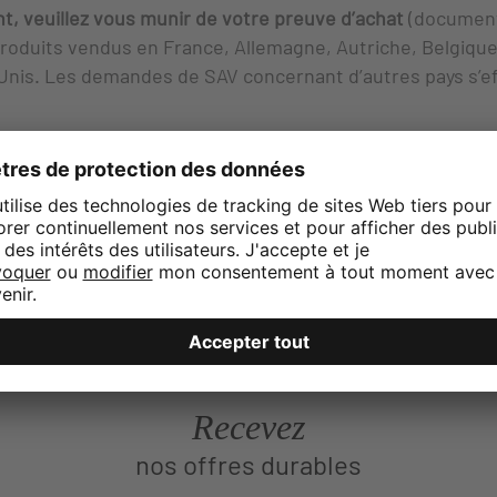
 veuillez vous munir de votre preuve d’achat
(document 
roduits vendus en France, Allemagne, Autriche, Belgique,
nis. Les demandes de SAV concernant d’autres pays s’ef
 MOBILIER
bénéficient de l’accès au service client ainsi q
Recevez
nos offres durables